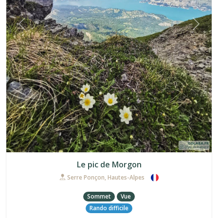
Précédent
Suiva
Le pic de Morgon
Serre Ponçon, Hautes-Alpes
Sommet
Vue
Rando difficile