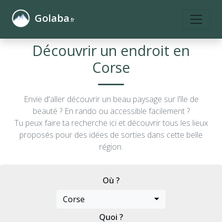
Golaba
.fr
Découvrir un endroit en
Corse
Envie d'aller découvrir un beau paysage sur l'île de
beauté ? En rando ou accessible facilement ?
Tu peux faire ta recherche ici et découvrir tous les lieux
proposés pour des idées de sorties dans cette belle
région.
Où ?
Corse
Quoi ?