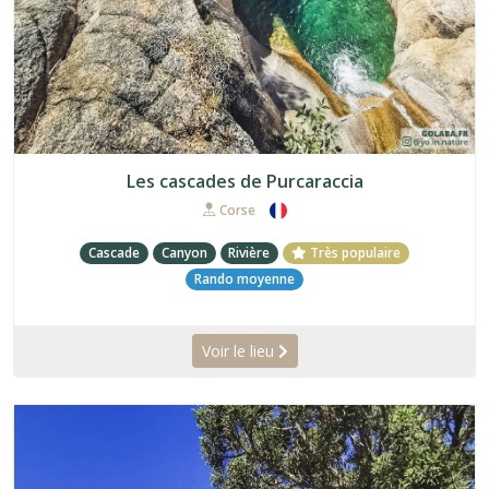
Les cascades de Purcaraccia
Corse
Cascade
Canyon
Rivière
Très populaire
Rando moyenne
Voir le lieu