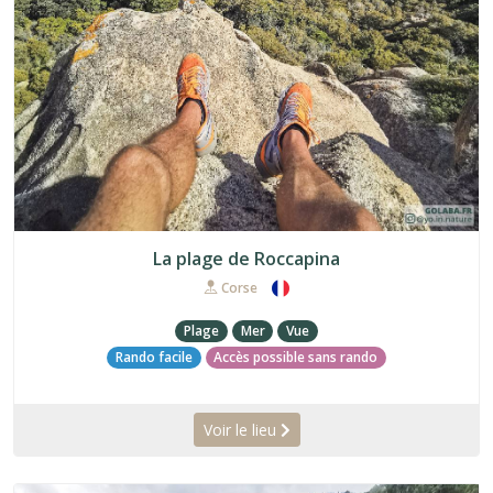
La plage de Roccapina
Corse
Plage
Mer
Vue
Rando facile
Accès possible sans rando
Voir le lieu