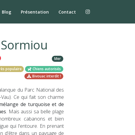
Blog
Présentation
Contact
 Sormiou
Mer
ès populaire
Chiens autorisés
Bivouac interdit !
calanque du Parc National des
-Vau). Ce qui fait son charme
mélange de turquoise et de
ues
. Mais aussi sa belle plage
 nombreux cabanons et bien
igue qui l'entoure. En prenant
ion d'être dans un paysage de