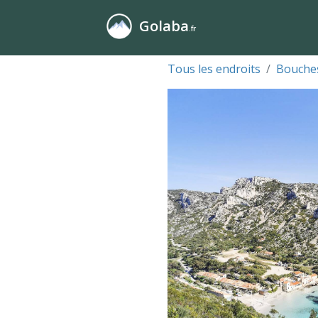
Golaba
.fr
Tous les endroits
Bouches
Précédente