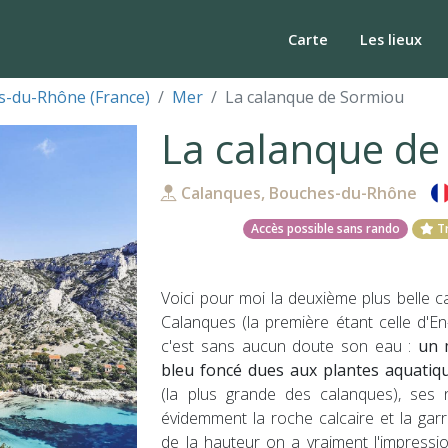
Carte
Les lieux
-du-Rhône (France)
Mer
La calanque de Sormiou
La calanque de
Calanques, Bouches-du-Rhône
Accès possible sans rando
Tr
Voici pour moi la deuxième plus belle 
Calanques (la première étant celle d'En
c'est sans aucun doute son eau :
un 
bleu foncé dues aux plantes aquatiq
(la plus grande des calanques), ses
Suivante
évidemment la roche calcaire et la garr
de la hauteur on a vraiment l'impress