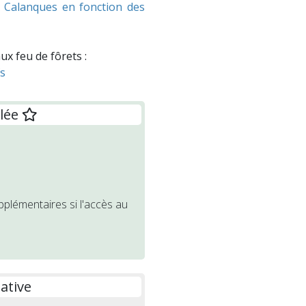
x Calanques en fonction des
ux feu de fôrets :
fs
llée
pplémentaires si l'accès au
ative